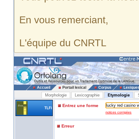
En vous remerciant,
L'équipe du CNRTL
Accueil
Portail lexical
Corpus
Lexique
Morphologie
Lexicographie
Etymologie
Entrez une forme
TLFi
notices corrigées
Erreur