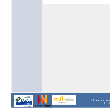
44, avenue de l
Tél. : 