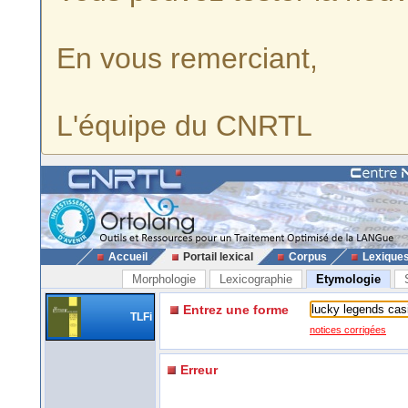
En vous remerciant,
L'équipe du CNRTL
Accueil
Portail lexical
Corpus
Lexique
Morphologie
Lexicographie
Etymologie
Entrez une forme
TLFi
notices corrigées
Erreur