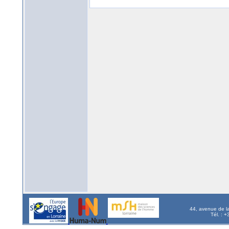
44, avenue de l
Tél. : 