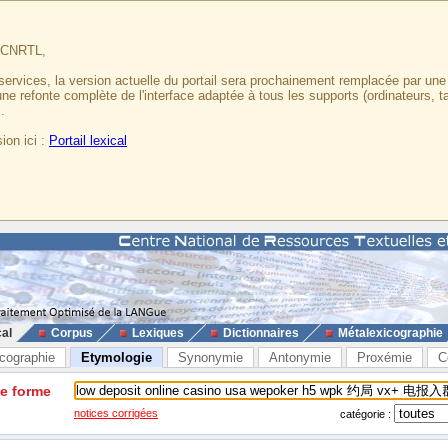
u CNRTL,
services, la version actuelle du portail sera prochainement remplacée par un
 une refonte complète de l'interface adaptée à tous les supports (ordinateurs, t
.
ion ici :
Portail lexical
cal
Corpus
Lexiques
Dictionnaires
Métalexicographie
cographie
Etymologie
Synonymie
Antonymie
Proxémie
C
ne forme
notices corrigées
catégorie :