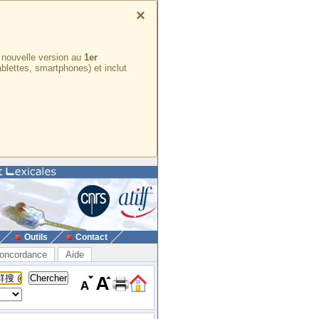
×
e nouvelle version au
1er
ablettes, smartphones) et inclut
Outils
Contact
oncordance
Aide