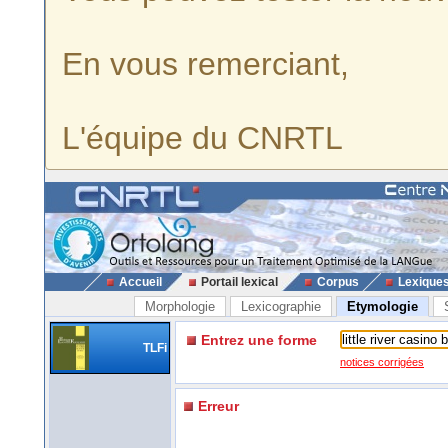
En vous remerciant,
L'équipe du CNRTL
Accueil
Portail lexical
Corpus
Lexique
Morphologie
Lexicographie
Etymologie
Entrez une forme
TLFi
notices corrigées
Erreur