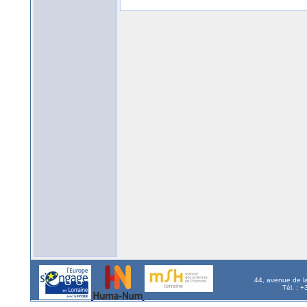
44, avenue de l
Tél. : 