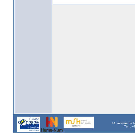
44, avenue de l
Tél. : 