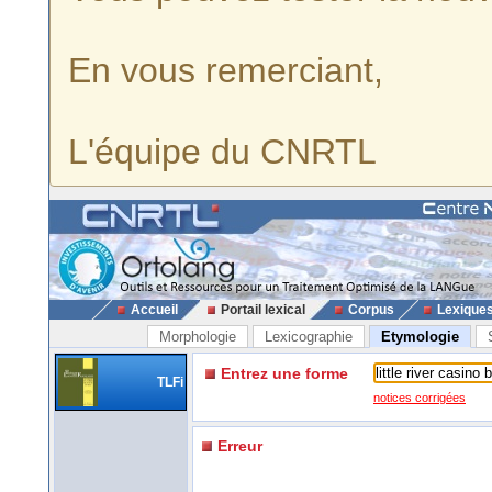
En vous remerciant,
L'équipe du CNRTL
Accueil
Portail lexical
Corpus
Lexique
Morphologie
Lexicographie
Etymologie
Entrez une forme
TLFi
notices corrigées
Erreur