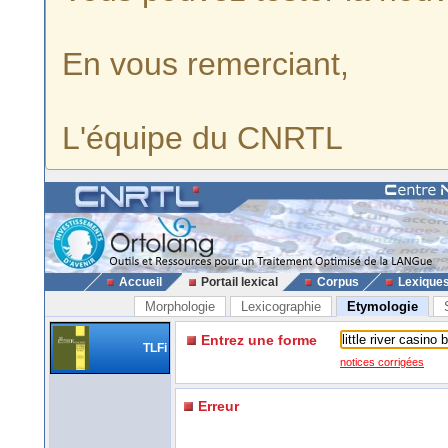
En vous remerciant,
L'équipe du CNRTL
Accueil
Portail lexical
Corpus
Lexique
Morphologie
Lexicographie
Etymologie
Entrez une forme
TLFi
notices corrigées
Erreur