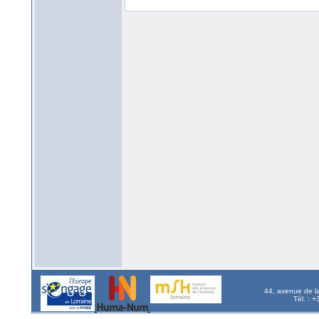
44, avenue de l
Tél. : 