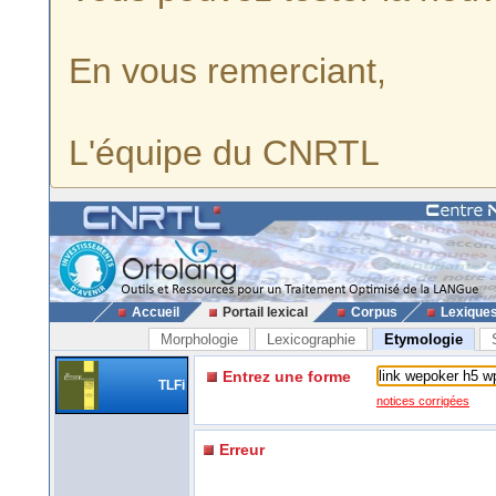
En vous remerciant,
L'équipe du CNRTL
Accueil
Portail lexical
Corpus
Lexique
Morphologie
Lexicographie
Etymologie
Entrez une forme
TLFi
notices corrigées
Erreur