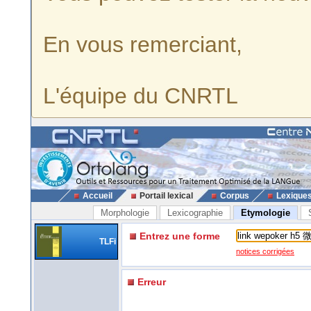
En vous remerciant,
L'équipe du CNRTL
Accueil
Portail lexical
Corpus
Lexique
Morphologie
Lexicographie
Etymologie
Entrez une forme
TLFi
notices corrigées
Erreur