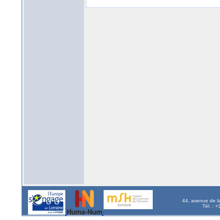
44, avenue de l
Tél. : 