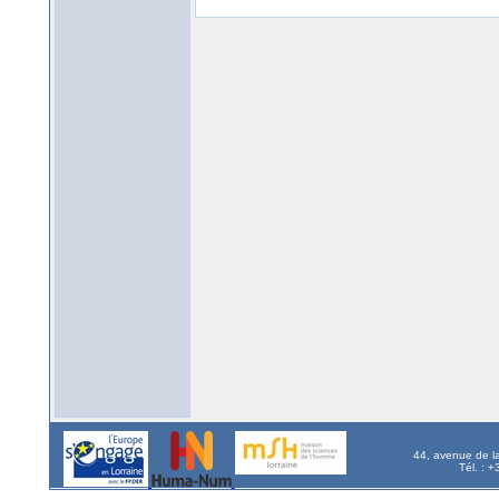
44, avenue de l
Tél. : 