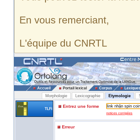
En vous remerciant,
L'équipe du CNRTL
Accueil
Portail lexical
Corpus
Lexique
Morphologie
Lexicographie
Etymologie
Entrez une forme
TLFi
notices corrigées
Erreur