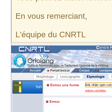
En vous remerciant,
L'équipe du CNRTL
Accueil
Portail lexical
Corpus
Lexique
Morphologie
Lexicographie
Etymologie
Entrez une forme
TLFi
notices corrigées
Erreur