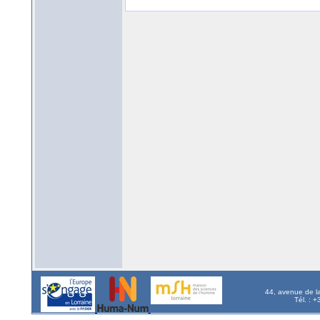
44, avenue de l
Tél. : 