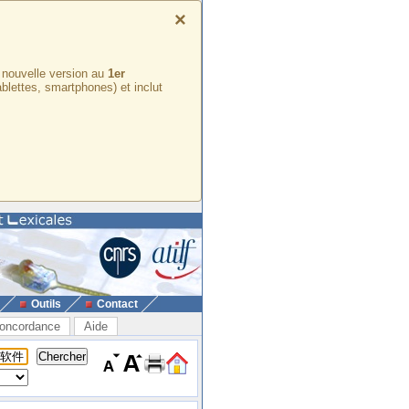
×
e nouvelle version au
1er
ablettes, smartphones) et inclut
Outils
Contact
oncordance
Aide