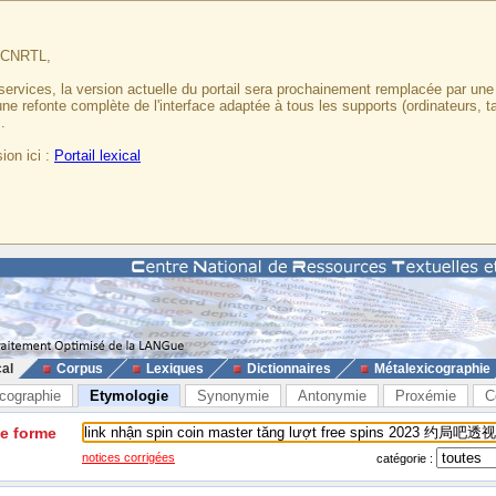
u CNRTL,
services, la version actuelle du portail sera prochainement remplacée par un
 une refonte complète de l'interface adaptée à tous les supports (ordinateurs, t
.
ion ici :
Portail lexical
cal
Corpus
Lexiques
Dictionnaires
Métalexicographie
cographie
Etymologie
Synonymie
Antonymie
Proxémie
C
ne forme
notices corrigées
catégorie :