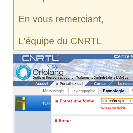
En vous remerciant,
L'équipe du CNRTL
Accueil
Portail lexical
Corpus
Lexique
Morphologie
Lexicographie
Etymologie
Entrez une forme
TLFi
notices corrigées
Erreur