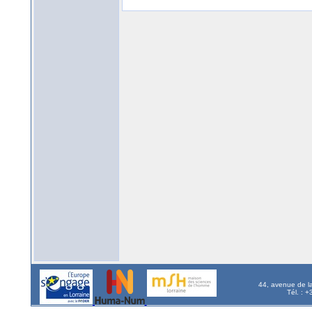
44, avenue de l
Tél. : 