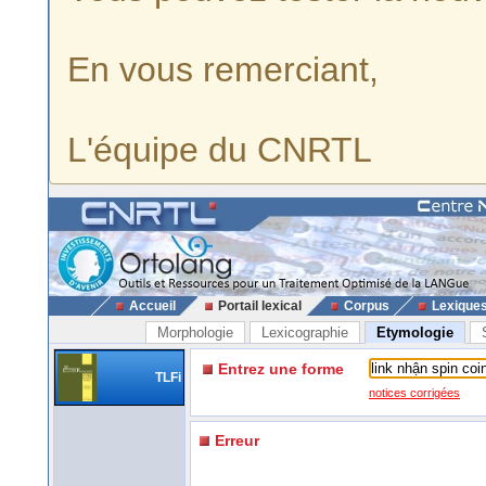
En vous remerciant,
L'équipe du CNRTL
Accueil
Portail lexical
Corpus
Lexique
Morphologie
Lexicographie
Etymologie
Entrez une forme
TLFi
notices corrigées
Erreur