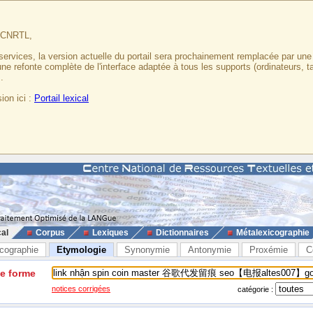
u CNRTL,
services, la version actuelle du portail sera prochainement remplacée par un
 une refonte complète de l'interface adaptée à tous les supports (ordinateurs, t
.
ion ici :
Portail lexical
cal
Corpus
Lexiques
Dictionnaires
Métalexicographie
cographie
Etymologie
Synonymie
Antonymie
Proxémie
C
ne forme
notices corrigées
catégorie :