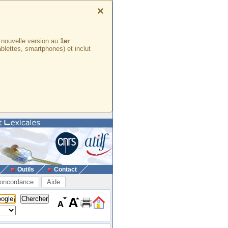
×
e nouvelle version au
1er
ablettes, smartphones) et inclut
Outils
Contact
oncordance
Aide