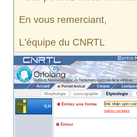
En vous remerciant,
L'équipe du CNRTL
Accueil
Portail lexical
Corpus
Lexique
Morphologie
Lexicographie
Etymologie
Entrez une forme
TLFi
notices corrigées
Erreur