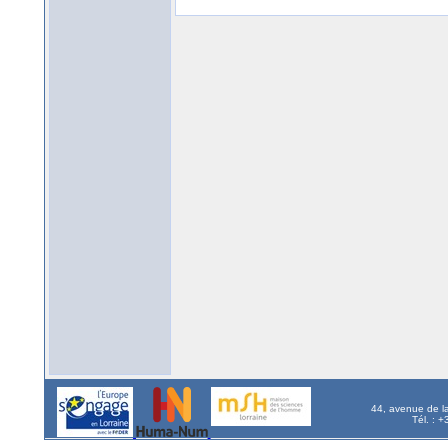
44, avenue de l
Tél. : 