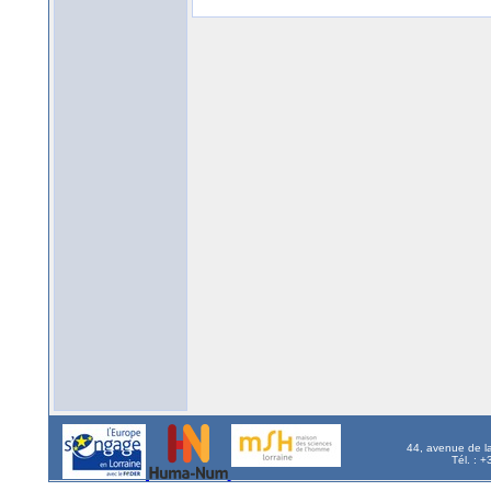
44, avenue de l
Tél. : 