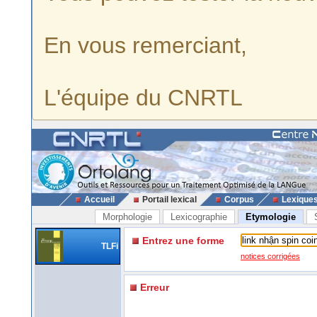
En vous remerciant,
L'équipe du CNRTL
Accueil
Portail lexical
Corpus
Lexique
Morphologie
Lexicographie
Etymologie
Entrez une forme
TLFi
notices corrigées
Erreur