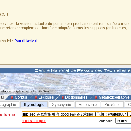
u CNRTL,
services, la version actuelle du portail sera prochainement remplacée par un
 une refonte complète de l'interface adaptée à tous les supports (ordinateurs, t
.
ion ici :
Portail lexical
cal
Corpus
Lexiques
Dictionnaires
Métalexicographie
cographie
Etymologie
Synonymie
Antonymie
Proxémie
C
ne forme
notices corrigées
catégorie :