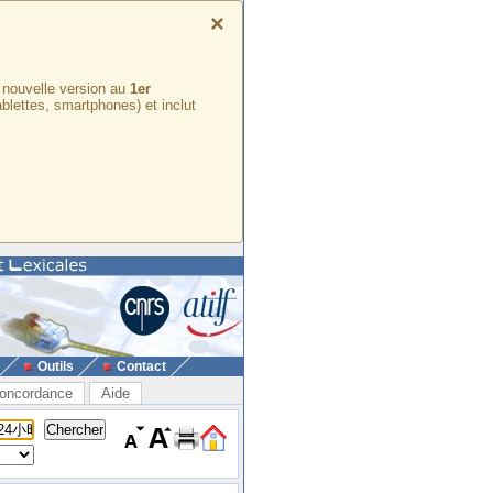
×
e nouvelle version au
1er
ablettes, smartphones) et inclut
Outils
Contact
oncordance
Aide