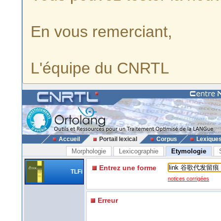
En vous remerciant,
L'équipe du CNRTL
Accueil
Portail lexical
Corpus
Lexique
Morphologie
Lexicographie
Etymologie
Entrez une forme
TLFi
notices corrigées
Erreur