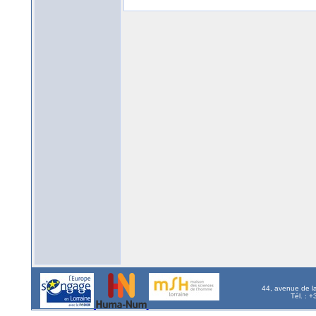
44, avenue de l
Tél. : 