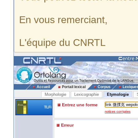
En vous remerciant,
L'équipe du CNRTL
Accueil
Portail lexical
Corpus
Lexique
Morphologie
Lexicographie
Etymologie
Entrez une forme
TLFi
notices corrigées
Erreur