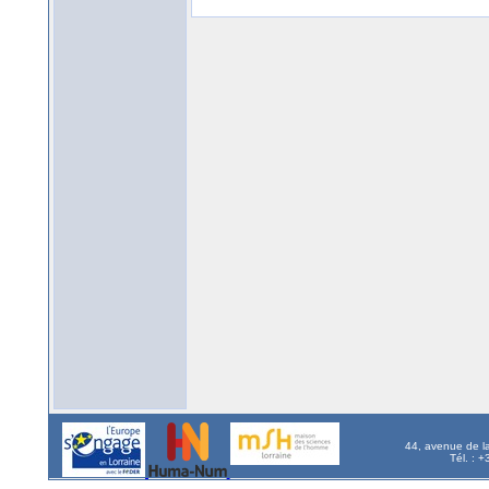
44, avenue de l
Tél. : 