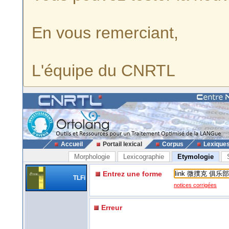
En vous remerciant,
L'équipe du CNRTL
Accueil
Portail lexical
Corpus
Lexique
Morphologie
Lexicographie
Etymologie
Entrez une forme
TLFi
notices corrigées
Erreur