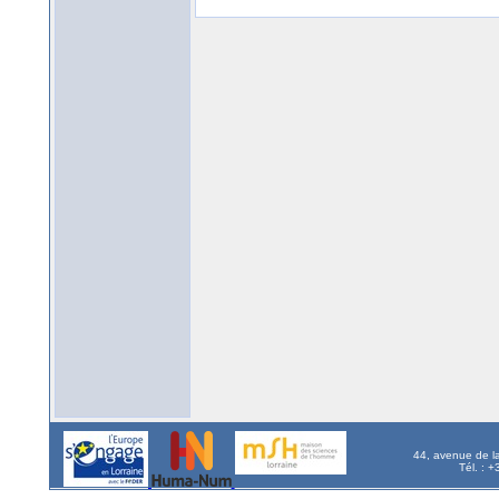
44, avenue de l
Tél. : 