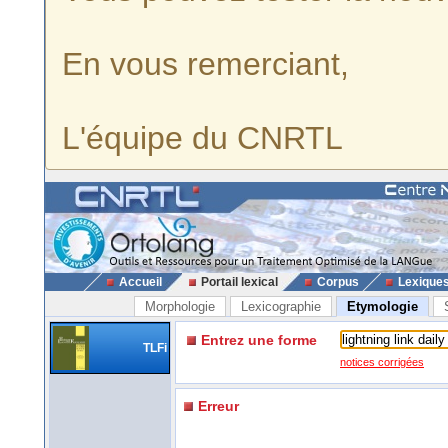
En vous remerciant,
L'équipe du CNRTL
Accueil
Portail lexical
Corpus
Lexique
Morphologie
Lexicographie
Etymologie
Entrez une forme
TLFi
notices corrigées
Erreur