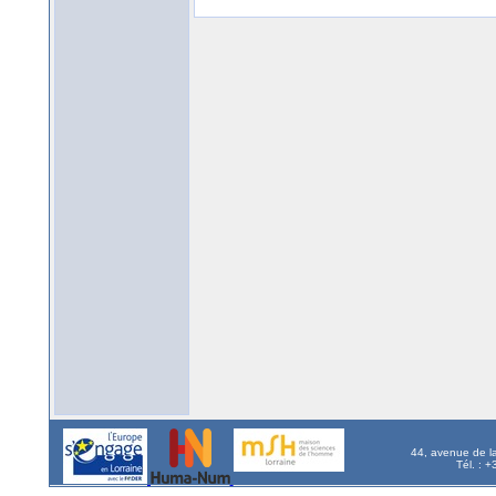
44, avenue de l
Tél. : 