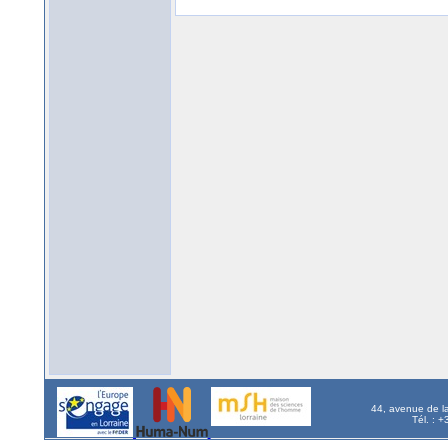
44, avenue de l
Tél. : 