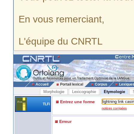
En vous remerciant,
L'équipe du CNRTL
Accueil
Portail lexical
Corpus
Lexique
Morphologie
Lexicographie
Etymologie
Entrez une forme
TLFi
notices corrigées
Erreur