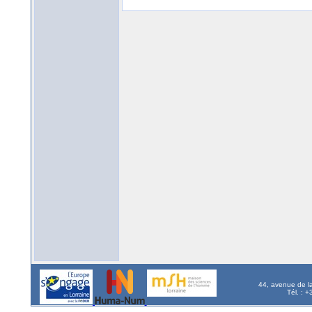
44, avenue de l
Tél. : 