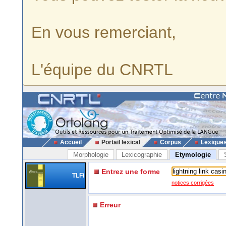
En vous remerciant,
L'équipe du CNRTL
Accueil
Portail lexical
Corpus
Lexique
Morphologie
Lexicographie
Etymologie
Entrez une forme
TLFi
notices corrigées
Erreur