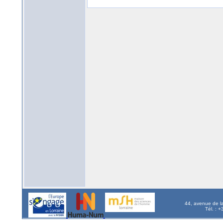
44, avenue de l
Tél. : 