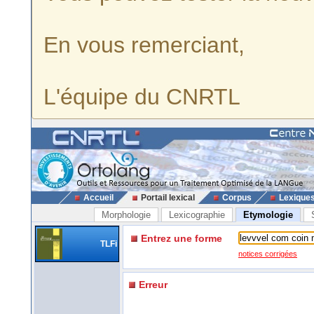
En vous remerciant,
L'équipe du CNRTL
Accueil
Portail lexical
Corpus
Lexique
Morphologie
Lexicographie
Etymologie
Entrez une forme
TLFi
notices corrigées
Erreur