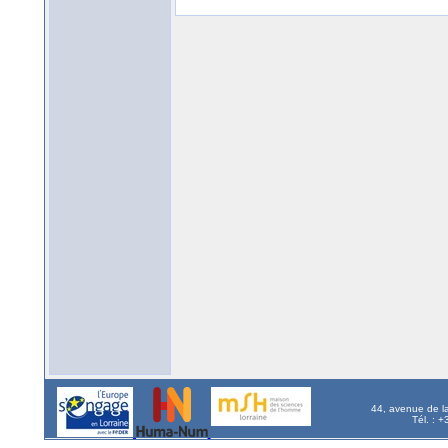
44, avenue de l
Tél. : 