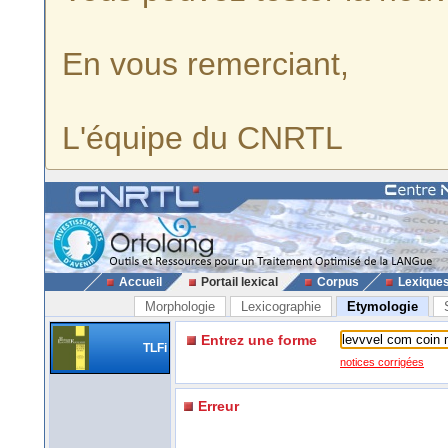
En vous remerciant,
L'équipe du CNRTL
Accueil
Portail lexical
Corpus
Lexique
Morphologie
Lexicographie
Etymologie
Entrez une forme
TLFi
notices corrigées
Erreur