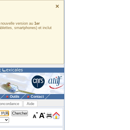
×
e nouvelle version au
1er
ablettes, smartphones) et inclut
Outils
Contact
oncordance
Aide