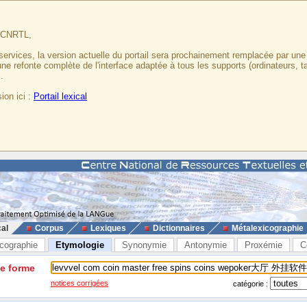
u CNRTL,
services, la version actuelle du portail sera prochainement remplacée par un
 une refonte complète de l'interface adaptée à tous les supports (ordinateurs, t
.
ion ici :
Portail lexical
cal
Corpus
Lexiques
Dictionnaires
Métalexicographie
cographie
Etymologie
Synonymie
Antonymie
Proxémie
C
ne forme
notices corrigées
catégorie :