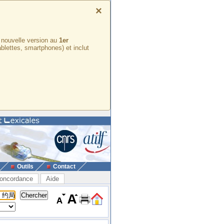
×
e nouvelle version au
1er
ablettes, smartphones) et inclut
Outils
Contact
oncordance
Aide