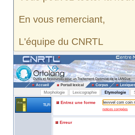
En vous remerciant,
L'équipe du CNRTL
Accueil
Portail lexical
Corpus
Lexique
Morphologie
Lexicographie
Etymologie
Entrez une forme
TLFi
notices corrigées
Erreur