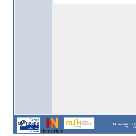
44, avenue de l
Tél. : 