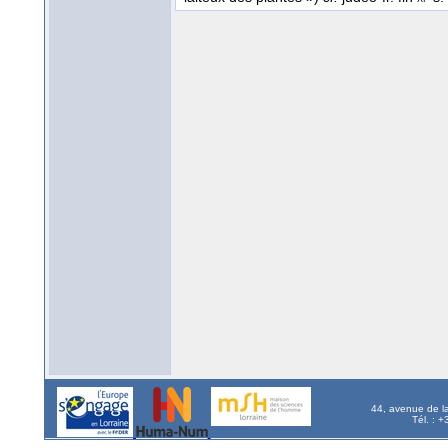
44, avenue de l
Tél. : 