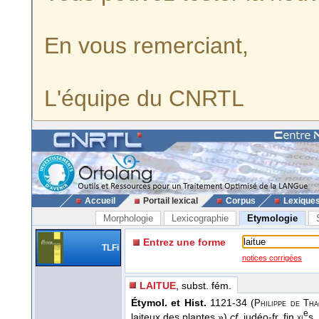
En vous remerciant,
L'équipe du CNRTL
Accueil
Portail lexical
Corpus
Lexique
Morphologie
Lexicographie
Etymologie
Entrez une forme
TLFi
notices corrigées
LAITUE
, subst. fém.
Étymol. et Hist.
1121-34 (
Philippe
de
Tha
e
laiteux des plantes »)
cf.
judéo-fr. fin
s.
xi