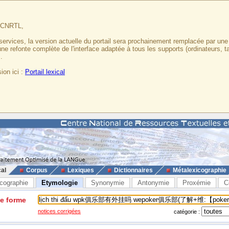
u CNRTL,
services, la version actuelle du portail sera prochainement remplacée par un
 une refonte complète de l'interface adaptée à tous les supports (ordinateurs, t
.
ion ici :
Portail lexical
cal
Corpus
Lexiques
Dictionnaires
Métalexicographie
cographie
Etymologie
Synonymie
Antonymie
Proxémie
C
ne forme
notices corrigées
catégorie :