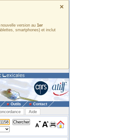
×
e nouvelle version au
1er
ablettes, smartphones) et inclut
Outils
Contact
oncordance
Aide