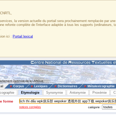
u CNRTL,
services, la version actuelle du portail sera prochainement remplacée par un
 une refonte complète de l'interface adaptée à tous les supports (ordinateurs, t
.
ion ici :
Portail lexical
cal
Corpus
Lexiques
Dictionnaires
Métalexicographie
cographie
Etymologie
Synonymie
Antonymie
Proxémie
C
ne forme
notices corrigées
catégorie :