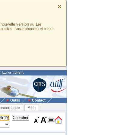
×
e nouvelle version au
1er
ablettes, smartphones) et inclut
Outils
Contact
oncordance
Aide