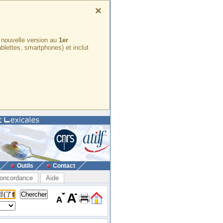
×
e nouvelle version au
1er
ablettes, smartphones) et inclut
Outils
Contact
oncordance
Aide