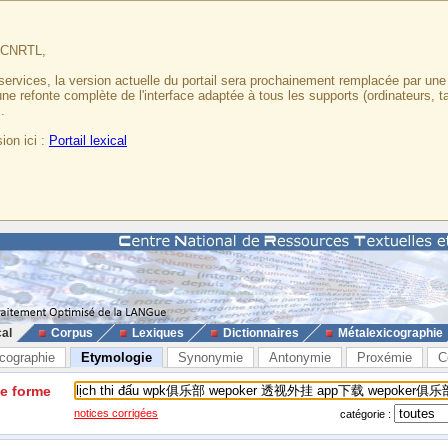
u CNRTL,
services, la version actuelle du portail sera prochainement remplacée par un
 une refonte complète de l'interface adaptée à tous les supports (ordinateurs, t
.
ion ici :
Portail lexical
cal
Corpus
Lexiques
Dictionnaires
Métalexicographie
cographie
Etymologie
Synonymie
Antonymie
Proxémie
C
ne forme
notices corrigées
catégorie :