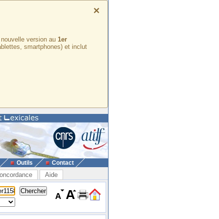
×
e nouvelle version au
1er
ablettes, smartphones) et inclut
Outils
Contact
oncordance
Aide