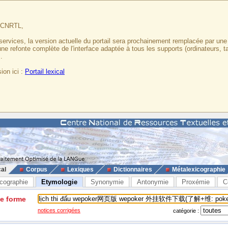
u CNRTL,
services, la version actuelle du portail sera prochainement remplacée par un
 une refonte complète de l'interface adaptée à tous les supports (ordinateurs, t
.
ion ici :
Portail lexical
cal
Corpus
Lexiques
Dictionnaires
Métalexicographie
cographie
Etymologie
Synonymie
Antonymie
Proxémie
C
ne forme
notices corrigées
catégorie :