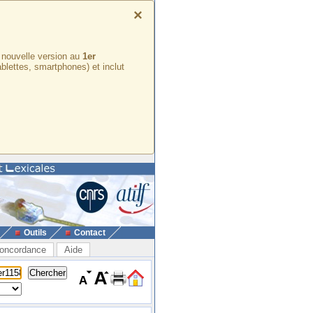
×
e nouvelle version au
1er
ablettes, smartphones) et inclut
Outils
Contact
oncordance
Aide