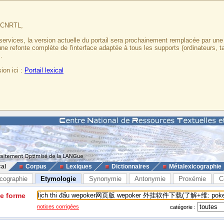
u CNRTL,
services, la version actuelle du portail sera prochainement remplacée par un
 une refonte complète de l'interface adaptée à tous les supports (ordinateurs, t
.
ion ici :
Portail lexical
cal
Corpus
Lexiques
Dictionnaires
Métalexicographie
cographie
Etymologie
Synonymie
Antonymie
Proxémie
C
ne forme
notices corrigées
catégorie :