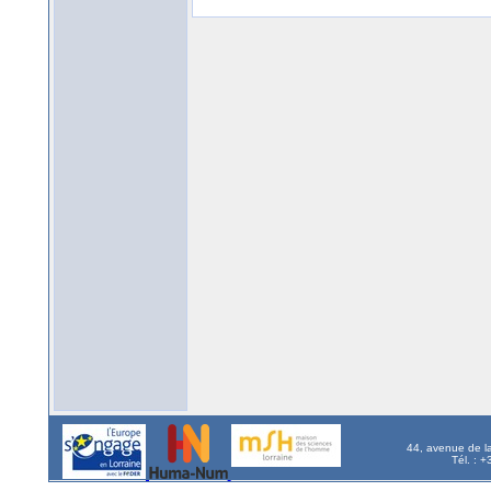
44, avenue de l
Tél. : 