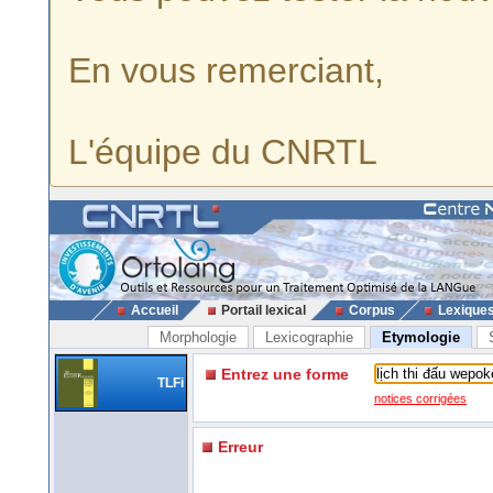
En vous remerciant,
L'équipe du CNRTL
Accueil
Portail lexical
Corpus
Lexique
Morphologie
Lexicographie
Etymologie
Entrez une forme
TLFi
notices corrigées
Erreur