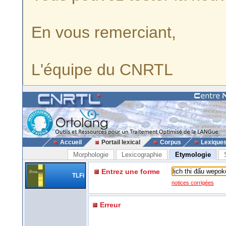
En vous remerciant,
L'équipe du CNRTL
Accueil
Portail lexical
Corpus
Lexique
Morphologie
Lexicographie
Etymologie
Entrez une forme
TLFi
notices corrigées
Erreur