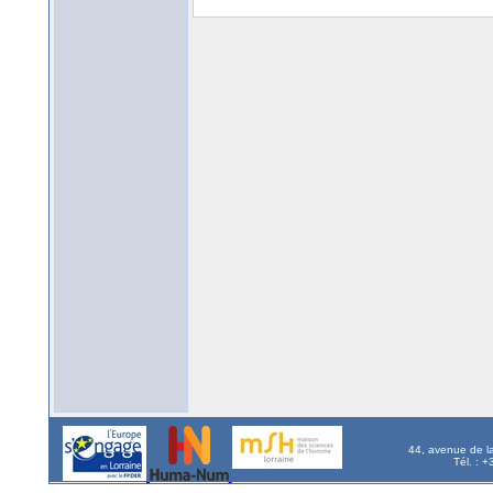
44, avenue de l
Tél. : 