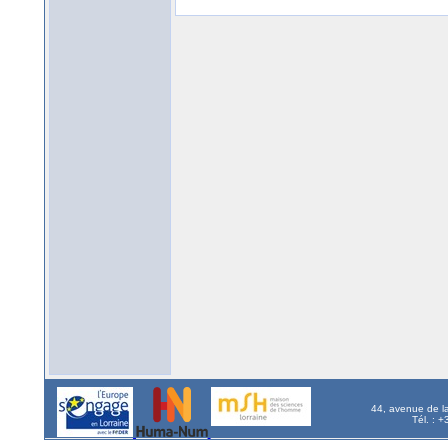
44, avenue de l
Tél. : 