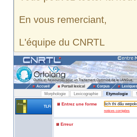
En vous remerciant,
L'équipe du CNRTL
Accueil
Portail lexical
Corpus
Lexique
Morphologie
Lexicographie
Etymologie
Entrez une forme
TLFi
notices corrigées
Erreur