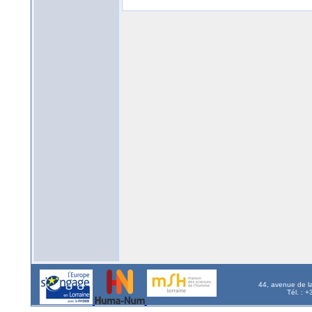
44, avenue de l
Tél. : 