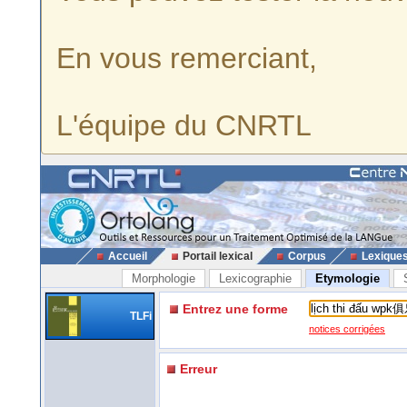
En vous remerciant,
L'équipe du CNRTL
Accueil
Portail lexical
Corpus
Lexique
Morphologie
Lexicographie
Etymologie
Entrez une forme
TLFi
notices corrigées
Erreur