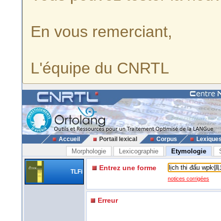
En vous remerciant,
L'équipe du CNRTL
Accueil
Portail lexical
Corpus
Lexique
Morphologie
Lexicographie
Etymologie
Entrez une forme
TLFi
notices corrigées
Erreur