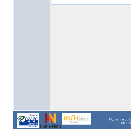
44, avenue de l
Tél. : 