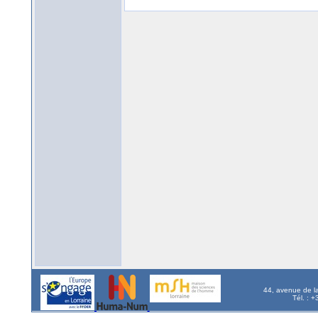
44, avenue de l
Tél. : 