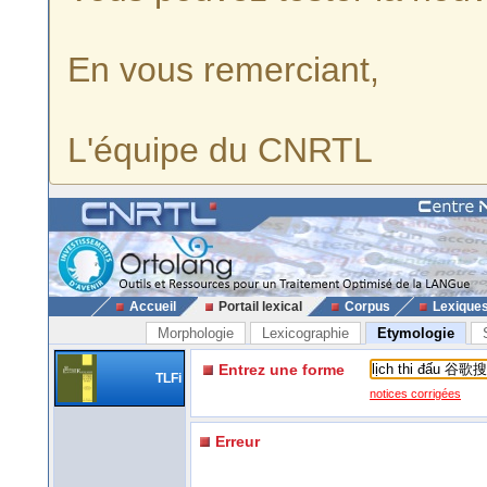
En vous remerciant,
L'équipe du CNRTL
Accueil
Portail lexical
Corpus
Lexique
Morphologie
Lexicographie
Etymologie
Entrez une forme
TLFi
notices corrigées
Erreur