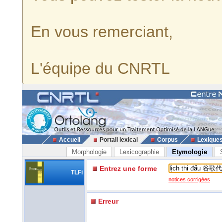
En vous remerciant,
L'équipe du CNRTL
Accueil
Portail lexical
Corpus
Lexique
Morphologie
Lexicographie
Etymologie
Entrez une forme
TLFi
notices corrigées
Erreur