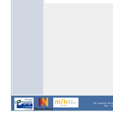
44, avenue de l
Tél. : 