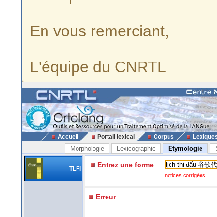
En vous remerciant,
L'équipe du CNRTL
Accueil
Portail lexical
Corpus
Lexique
Morphologie
Lexicographie
Etymologie
Entrez une forme
TLFi
notices corrigées
Erreur