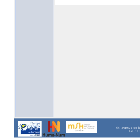
44, avenue de l
Tél. : 