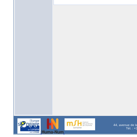
44, avenue de l
Tél. : 