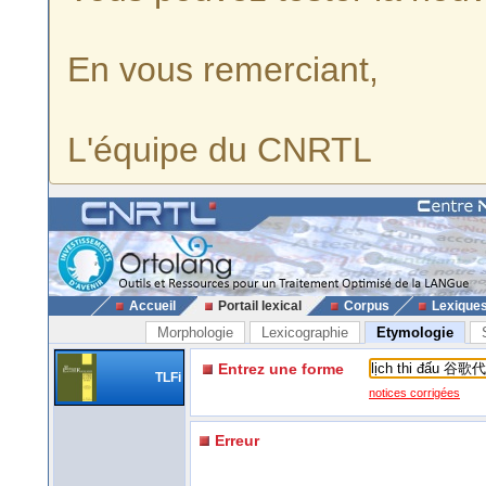
En vous remerciant,
L'équipe du CNRTL
Accueil
Portail lexical
Corpus
Lexique
Morphologie
Lexicographie
Etymologie
Entrez une forme
TLFi
notices corrigées
Erreur