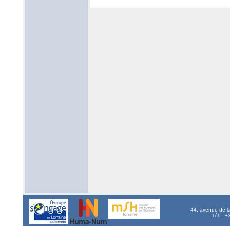
44, avenue de l
Tél. : 