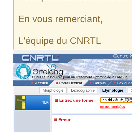
En vous remerciant,
L'équipe du CNRTL
Accueil
Portail lexical
Corpus
Lexique
Morphologie
Lexicographie
Etymologie
Entrez une forme
TLFi
notices corrigées
Erreur