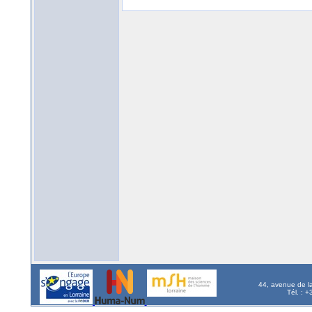
44, avenue de l
Tél. : 