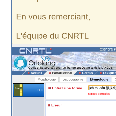
En vous remerciant,
L'équipe du CNRTL
Accueil
Portail lexical
Corpus
Lexique
Morphologie
Lexicographie
Etymologie
Entrez une forme
TLFi
notices corrigées
Erreur