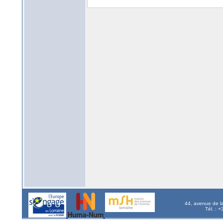
44, avenue de l
Tél. : 