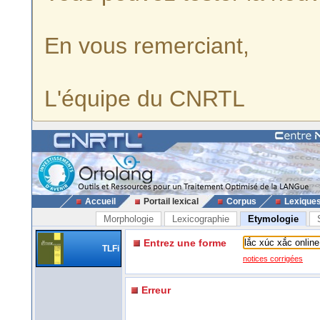
En vous remerciant,
L'équipe du CNRTL
Accueil
Portail lexical
Corpus
Lexique
Morphologie
Lexicographie
Etymologie
Entrez une forme
TLFi
notices corrigées
Erreur