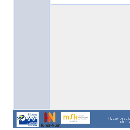
44, avenue de l
Tél. : 