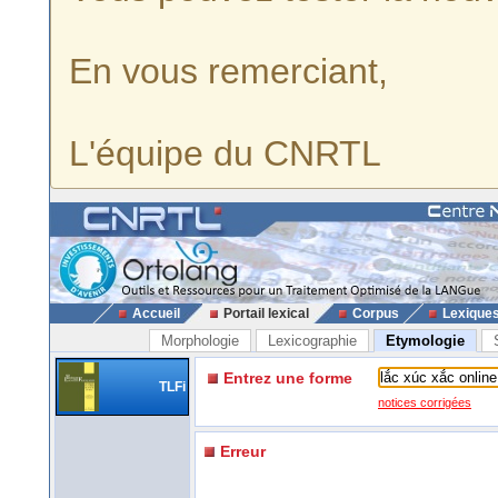
En vous remerciant,
L'équipe du CNRTL
Accueil
Portail lexical
Corpus
Lexique
Morphologie
Lexicographie
Etymologie
Entrez une forme
TLFi
notices corrigées
Erreur