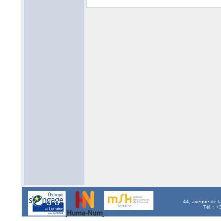
44, avenue de l
Tél. : 