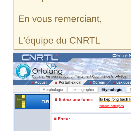
En vous remerciant,
L'équipe du CNRTL
Accueil
Portail lexical
Corpus
Lexique
Morphologie
Lexicographie
Etymologie
Entrez une forme
TLFi
notices corrigées
Erreur