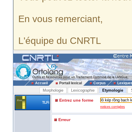
En vous remerciant,
L'équipe du CNRTL
Accueil
Portail lexical
Corpus
Lexique
Morphologie
Lexicographie
Etymologie
Entrez une forme
TLFi
notices corrigées
Erreur