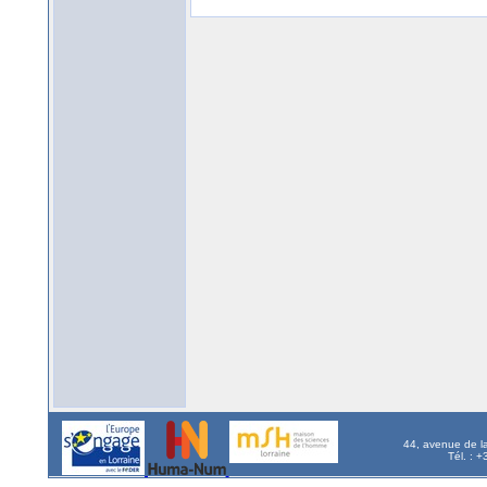
44, avenue de l
Tél. : 