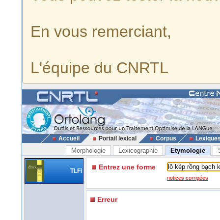
En vous remerciant,
L'équipe du CNRTL
Accueil
Portail lexical
Corpus
Lexique
Morphologie
Lexicographie
Etymologie
Entrez une forme
TLFi
notices corrigées
Erreur