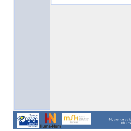
44, avenue de l
Tél. : 